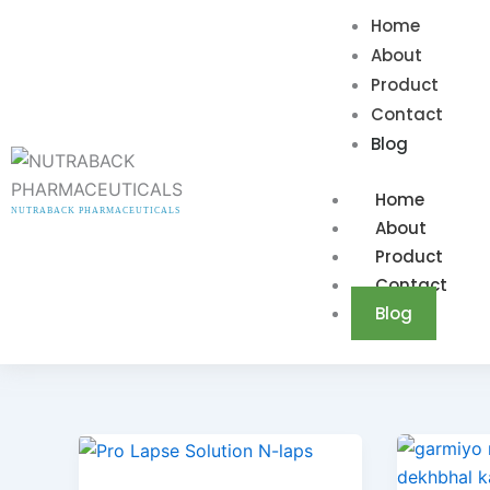
Skip
Home
to
About
content
Product
Contact
Blog
Home
NUTRABACK PHARMACEUTICALS
About
Product
Contact
Blog