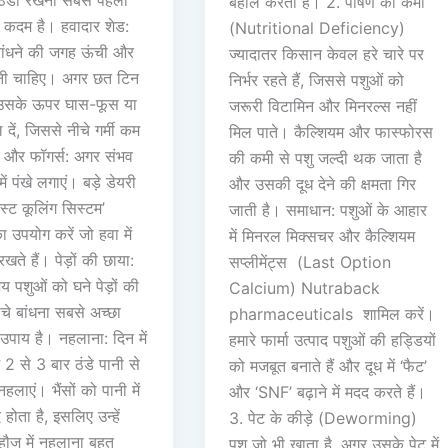
ठंडा रखना सबसे पहला
बहाल करता है। 2. पोषण की कमी
कदम है। हवादार शेड:
(Nutritional Deficiency)
बांधने की जगह ऊंची और
ज्यादातर किसान केवल हरे चारे पर
ोनी चाहिए। अगर छत टिन
निर्भर रहते हैं, जिससे पशुओं को
ो उसके ऊपर घास-फूस या
जरूरी विटामिन और मिनरल्स नहीं
दें, जिससे नीचे गर्मी कम
मिल पाते। कैल्शियम और फास्फोरस
े और फॉगर्स: अगर संभव
की कमी से पशु जल्दी थक जाता है
में पंखे लगाएं। बड़े डेयरी
और उसकी दूध देने की क्षमता गिर
‘मिस्ट कूलिंग सिस्टम’
जाती है। समाधान: पशुओं के आहार
का उपयोग करें जो हवा में
में मिनरल मिक्सचर और कैल्शियम
खते हैं। पेड़ों की छाया:
सप्लीमेंट्स (Last Option
 पशुओं को घने पेड़ों की
Calcium) Nutraback
चे बांधना सबसे अच्छा
pharmaceuticals शामिल करें।
उपाय है। नहलाना: दिन में
हमारे फार्मा उत्पाद पशुओं की हड्डियों
2 से 3 बार ठंडे पानी से
को मजबूत बनाते हैं और दूध में ‘फैट’
हलाएं। भैंसों को पानी में
और ‘SNF’ बढ़ाने में मदद करते हैं।
 होता है, इसलिए उन्हें
3. पेट के कीड़े (Deworming)
हौज में नहलाना बहुत
पशु जो भी खाता है, अगर उसके पेट में