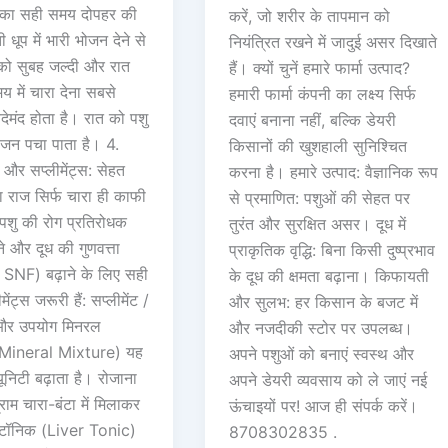
े का सही समय दोपहर की
करें, जो शरीर के तापमान को
धूप में भारी भोजन देने से
नियंत्रित रखने में जादुई असर दिखाते
 को सुबह जल्दी और रात
हैं। क्यों चुनें हमारे फार्मा उत्पाद?
य में चारा देना सबसे
हमारी फार्मा कंपनी का लक्ष्य सिर्फ
देमंद होता है। रात को पशु
दवाएं बनाना नहीं, बल्कि डेयरी
भोजन पचा पाता है। 4.
किसानों की खुशहाली सुनिश्चित
एं और सप्लीमेंट्स: सेहत
करना है। हमारे उत्पाद: वैज्ञानिक रूप
 राज सिर्फ चारा ही काफी
से प्रमाणित: पशुओं की सेहत पर
 पशु की रोग प्रतिरोधक
तुरंत और सुरक्षित असर। दूध में
ाने और दूध की गुणवत्ता
प्राकृतिक वृद्धि: बिना किसी दुष्प्रभाव
SNF) बढ़ाने के लिए सही
के दूध की क्षमता बढ़ाना। किफायती
ीमेंट्स जरूरी हैं: सप्लीमेंट /
और सुलभ: हर किसान के बजट में
और उपयोग मिनरल
और नजदीकी स्टोर पर उपलब्ध।
(Mineral Mixture) यह
अपने पशुओं को बनाएं स्वस्थ और
यूनिटी बढ़ाता है। रोजाना
अपने डेयरी व्यवसाय को ले जाएं नई
ाम चारा-बंटा में मिलाकर
ऊंचाइयों पर! आज ही संपर्क करें।
 टॉनिक (Liver Tonic)
8708302835 .