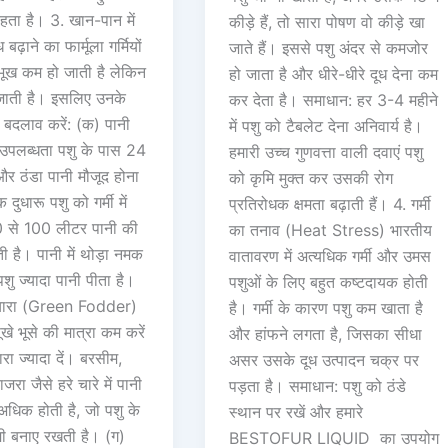
हता है। 3. खान-पान में
कीड़े हैं, तो सारा पोषण वो कीड़े खा
बढ़ाने का फार्मूला गर्मियों
जाते हैं। इससे पशु अंदर से कमजोर
 भूख कम हो जाती है लेकिन
हो जाता है और धीरे-धीरे दूध देना कम
जाती है। इसलिए उनके
कर देता है। समाधान: हर 3-4 महीने
े बदलाव करें: (क) पानी
में पशु को टैबलेट देना अनिवार्य है।
त उपलब्धता पशु के पास 24
हमारी उच्च गुणवत्ता वाली दवाएं पशु
और ठंडा पानी मौजूद होना
को कृमि मुक्त कर उसकी रोग
दुधारू पशु को गर्मी में
प्रतिरोधक क्षमता बढ़ाती हैं। 4. गर्मी
0 से 100 लीटर पानी की
का तनाव (Heat Stress) भारतीय
ी है। पानी में थोड़ा नमक
वातावरण में अत्यधिक गर्मी और उमस
पशु ज्यादा पानी पीता है।
पशुओं के लिए बहुत कष्टदायक होती
चारा (Green Fodder)
है। गर्मी के कारण पशु कम खाता है
ं सूखे भूसे की मात्रा कम करें
और हांफने लगता है, जिसका सीधा
ा ज्यादा दें। बरसीम,
असर उसके दूध उत्पादन चक्र पर
ाजरा जैसे हरे चारे में पानी
पड़ता है। समाधान: पशु को ठंडे
अधिक होती है, जो पशु के
स्थान पर रखें और हमारे
नमी बनाए रखती है। (ग)
BESTOFUR LIQUID का उपयोग