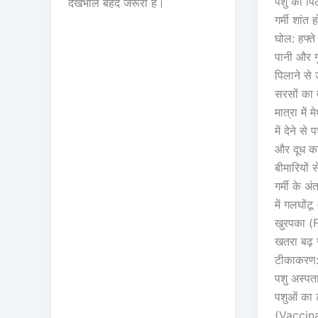
पशु को पि
देखभाल बेहद जरूरी हैं।
गर्मी शांत 
घोल: हफ्ते 
पानी और ग
पिलाने से उ
सरसों का 
मात्रा में
में देने से
और दूध का
बीमारियों
गर्मी के 
में गलघोंट
खुरपका (F
खतरा बढ़ 
टीकाकरण:
पशु अस्पता
पशुओं का
(Vaccina