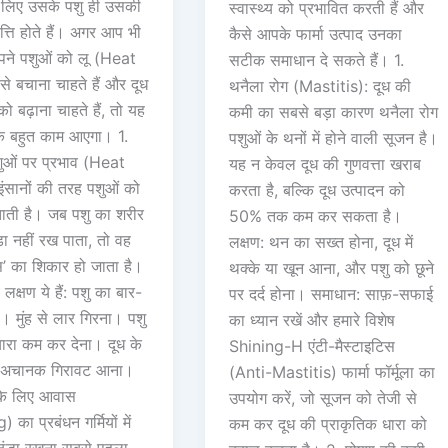
 लिए उसके पशु ही उसकी
स्वास्थ्य को प्रभावित करती हैं और
्ति होते हैं। अगर आप भी
कैसे आपके फार्मा उत्पाद उनका
अपने पशुओं को लू (Heat
सटीक समाधान दे सकते हैं। 1.
े बचाना चाहते हैं और दूध
थनैला रोग (Mastitis): दूध की
को बढ़ाना चाहते हैं, तो यह
कमी का सबसे बड़ा कारण थनैला रोग
े बहुत काम आएगा। 1.
पशुओं के थनों में होने वाली सूजन है।
पशुओं पर प्रभाव (Heat
यह न केवल दूध की गुणवत्ता खराब
ंसानों की तरह पशुओं को
करता है, बल्कि दूध उत्पादन को
सताती है। जब पशु का शरीर
50% तक कम कर सकता है।
डा नहीं रख पाता, तो वह
लक्षण: थन का सख्त होना, दूध में
ेस’ का शिकार हो जाता है।
थक्के या खून आना, और पशु को छूने
 लक्षण ये हैं: पशु का बार-
पर दर्द होना। समाधान: साफ़-सफाई
। मुंह से लार गिरना। पशु
का ध्यान रखें और हमारे विशेष
ारा कम कर देना। दूध के
Shining-H एंटी-मैस्टाइटिस
ें अचानक गिरावट आना।
(Anti-Mastitis) फार्मा फॉर्मूला का
 के लिए आवास
उपयोग करें, जो सूजन को तेजी से
का प्रबंधन गर्मियों में
कम कर दूध की प्राकृतिक धारा को